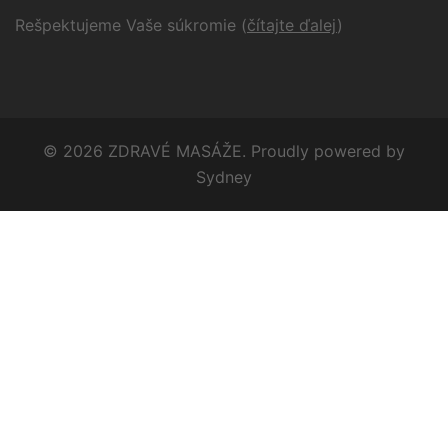
Rešpektujeme Vaše súkromie
(
čítajte ďalej
)
© 2026 ZDRAVÉ MASÁŽE. Proudly powered by
Sydney