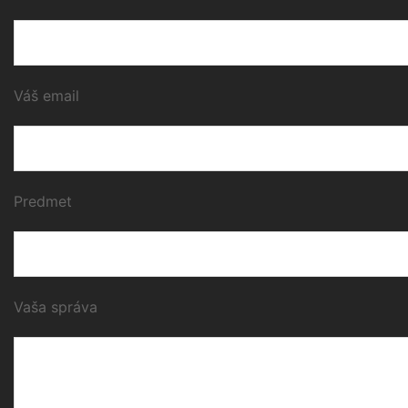
Váš email
Predmet
Vaša správa