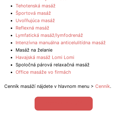
Tehotenská masáž
Športová masáž
Uvoľňujúca masáž
Reflexná masáž
Lymfatická masáž/lymfodrenáž
Intenzívna manuálna anticelulitídna masáž
Masáž na želanie
Havajská masáž Lomi Lomi
Spoločná párová relaxačná masáž
Office masáže vo firmách
Cenník masáží nájdete v hlavnom menu >
Cenník
.
REZERVOVAŤ MASÁŽ