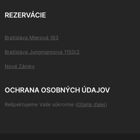
REZERVÁCIE
Bratislava Mierová 183
Bratislava Jungmannova 1150/2
Nové Zámky
OCHRANA OSOBNÝCH ÚDAJOV
Rešpektujeme Vaše súkromie
(
čítajte ďalej
)