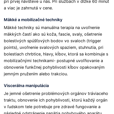
pri prvej návšteve u nás. Pri službách v dĺžke 60 minút
a viac je zahrnutá v cene.
Mäkké a mobilizačné techniky
Mäkké techniky sú manuálna terapia na uvoľnenie
mäkkých častí ako sú koža, fascie, svaly, ošetrenie
bolestivých spúšťových bodov vo svaloch (trigger
points), uvoľnenie svalových spaziem, stuhnutia, pri
bolestiach chrbtice, hlavy, kĺbov, ktorá sa kombinuje s
mobilizačnými technikami- postupné uvoľňovanie a
obnovenie funkčnej pohyblivosti kĺbov opakovaným
jemným pružením alebo trakciou.
Viscerálna manipulácia
Je jemné ošetrenie problémových orgánov tráviaceho
traktu, obnovenie ich pohyblivosti, ktorú každý orgán
v ľudskom tele potrebuje pre zdravé fungovanie a
následné odstránenie napätia pohybového aparátu,