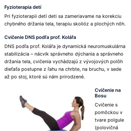
Fyzioterapia detí
Pri fyzioterapii detí deti sa zameriavame na korekciu
chybného držania tela, terapiu skolióz a plochých nôh.
Cvičenie DNS podľa prof. Kolářa
DNS podľa prof. Kolářa je dynamická neuromuskulárna
stabilizácia – nácvik správneho dýchania a správneho
držania tela, cvičenia vychádzajú z vývojových polôh
dieťaťa postupne z ľahu na chrbte, na bruchu, v sede
až po stoj, ktoré sú nám prirodzené.
Cvičenie na
Bosu
Cvičenie s
pomôckou v
tvare polgule
(polovičná