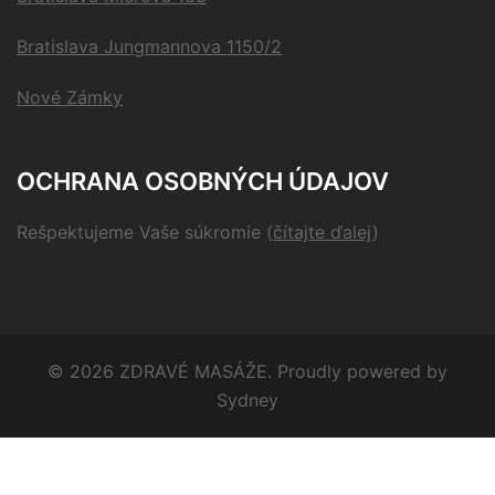
Bratislava Jungmannova 1150/2
Nové Zámky
OCHRANA OSOBNÝCH ÚDAJOV
Rešpektujeme Vaše súkromie
(
čítajte ďalej
)
© 2026 ZDRAVÉ MASÁŽE. Proudly powered by
Sydney