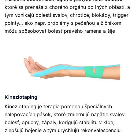
ktoré sa prenáša z chorého orgánu do iných oblastí, a
tým vznikajú bolesti svalov, chrbtice, blokády, trigger
pointy… ako napr. problémy s pečeňou a žlčníkom
môžu spôsobovať bolesť pravého ramena a šije
Kineziotaping
Kineziotaping je terapia pomocou špeciálnych
nalepovacích pások, ktoré zmierňujú napätie svalov,
bolesť, opuchy, zápaly, korigujú stabilitu v kĺbe,
zlepšujú hojenie a tým urýchľujú rekonvalescenciu.